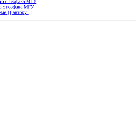
сто с геофака МГУ
то с геофака МГУ
еме ]
[ автору ]