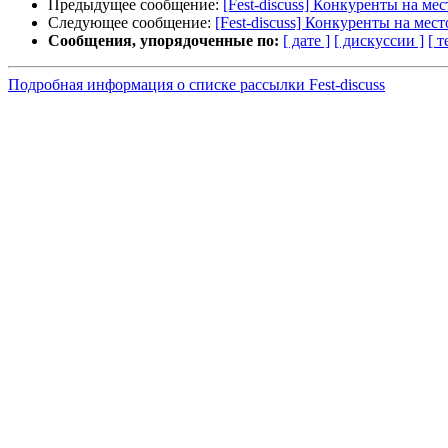
Предыдущее сообщение:
[Fest-discuss] Конкуренты на ме
Следующее сообщение:
[Fest-discuss] Конкуренты на мес
Сообщения, упорядоченные по:
[ дате ]
[ дискуссии ]
[ т
Подробная информация о списке рассылки Fest-discuss