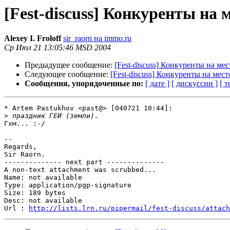
[Fest-discuss] Конкуренты на
Alexey I. Froloff
sir_raorn на immo.ru
Ср Июл 21 13:05:46 MSD 2004
Предыдущее сообщение:
[Fest-discuss] Конкуренты на ме
Следующее сообщение:
[Fest-discuss] Конкуренты на мес
Сообщения, упорядоченные по:
[ дате ]
[ дискуссии ]
[ т
* Artem Pastukhov <past@> [040721 10:44]:

>
Гхм... :-/

-- 

Regards,

Sir Raorn.

-------------- next part --------------

A non-text attachment was scrubbed...

Name: not available

Type: application/pgp-signature

Size: 189 bytes

Desc: not available

Url : 
http://lists.lrn.ru/pipermail/fest-discuss/attach