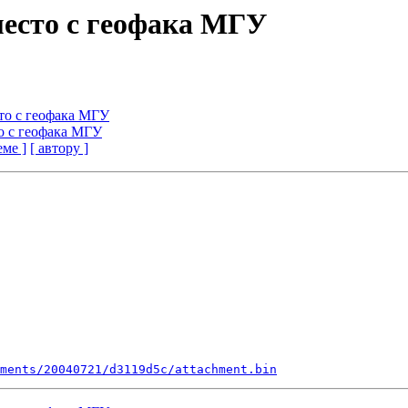
 место с геофака МГУ
сто с геофака МГУ
то с геофака МГУ
еме ]
[ автору ]
ments/20040721/d3119d5c/attachment.bin