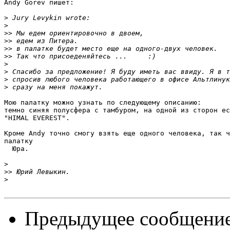
Andy Gorev пишет:

>
>
>>
>>
>>
>>
>
>
>
>
Мою палатку можно узнать по следующему описанию:

темно синяя полусфера с тамбуром, на одной из сторон ес
"HIMAL EVEREST".

Кроме Andy точно смогу взять еще одного человека, так ч
палатку

  Юра.

>
>>
>
Предыдущее сообщени