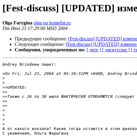
[Fest-discuss] [UPDATED] изм
Olga Farygina
olga на homelist.ru
Пт Июл 23 17:29:00 MSD 2004
Предыдущее сообщение:
[Fest-discuss] [UPDATED] измен
Следующее сообщение:
[Fest-discuss] [UPDATED] измене
Сообщения, упорядоченные по:
[ дате ]
[ дискуссии ]
[ т
Andrey Brindeew пишет:

>
>
>
>>
>>
>>
>>
>>
>
>
>
>
А от какого вокзала? Какие тогда остаются в этом диапаз