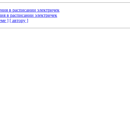
ения в расписании электричек
ния в расписании электричек
еме ]
[ автору ]