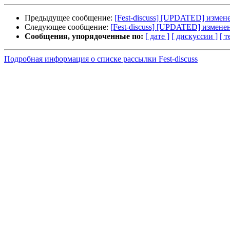
Предыдущее сообщение:
[Fest-discuss] [UPDATED] измен
Следующее сообщение:
[Fest-discuss] [UPDATED] измене
Сообщения, упорядоченные по:
[ дате ]
[ дискуссии ]
[ т
Подробная информация о списке рассылки Fest-discuss