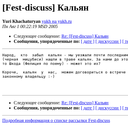
[Fest-discuss] Кальян
Yuri Khachaturyan
yukh на yukh.ru
Пн Авг 1 00:22:19 MSD 2005
Следующее сообщение:
Re: [Fest-discuss] Кальян
Сообщения, упорядоченные по:
[ дате ]
[ дискуссии ]
[ т
Народ,  кто  забыл  кальян - мы уезжали почти последним
(черная  мицубиси) нашли в траве кальян. За нами до это
то Шкода (Фелиция по поему) - может это их?

Короче,  кальян  у  нас,  можем договориться о встрече 
законному владельцу :-)

Следующее сообщение:
Re: [Fest-discuss] Кальян
Сообщения, упорядоченные по:
[ дате ]
[ дискуссии ]
[ т
Подробная информация о списке рассылки Fest-discuss