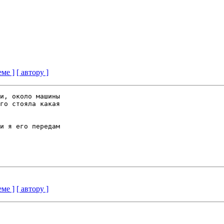
еме ]
[ автору ]
и, около машины

го стояла какая

и я его передам

еме ]
[ автору ]