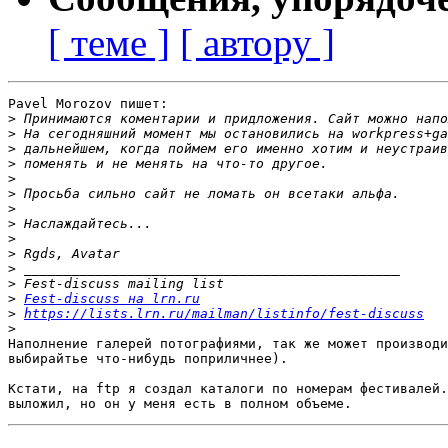
[ теме ]
[ автору ]
Pavel Morozov пишет:

>
>
>
>
>
>
>
>
>
>
>
>
>
Fest-discuss на lrn.ru
>
https://lists.lrn.ru/mailman/listinfo/fest-discuss
>
Наполнение галерей потографиями, так же может производи
выбирайтье что-нибудь поприличнее).

Кстати, на ftp я создал каталоги по номерам фестивалей.