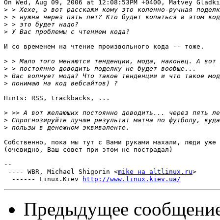
On Wed, Aug 09, 2006 at 12:08:53PM +0400, Matvey Gladki
>
>
>
>
И со временем на чтение произвольного кода -- тоже.

>
>
>
>
Hints: RSS, trackbacks, ...

>
>
>
Собственно, пока мы тут с Вами руками махали, люди уже 
(очевидно, Ваш совет при этом не пострадал)

-- 

 ---- WBR, Michael Shigorin <
mike на altlinux.ru
>

  ------ Linux.Kiev 
http://www.linux.kiev.ua/
Предыдущее сообщени