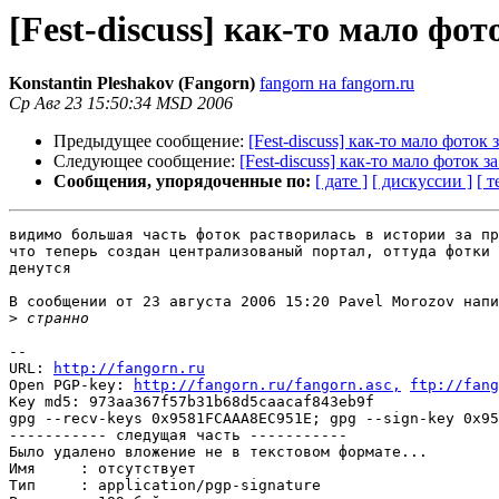
[Fest-discuss] как-то мало фото
Konstantin Pleshakov (Fangorn)
fangorn на fangorn.ru
Ср Авг 23 15:50:34 MSD 2006
Предыдущее сообщение:
[Fest-discuss] как-то мало фоток з
Следующее сообщение:
[Fest-discuss] как-то мало фоток за
Сообщения, упорядоченные по:
[ дате ]
[ дискуссии ]
[ т
видимо большая часть фоток растворилась в истории за пр
что теперь создан централизованый портал, оттуда фотки 
денутся

В сообщении от 23 августа 2006 15:20 Pavel Morozov напи
>
-- 

URL: 
http://fangorn.ru
Open PGP-key: 
http://fangorn.ru/fangorn.asc,
ftp://fang
Key md5: 973aa367f57b31b68d5caacaf843eb9f

gpg --recv-keys 0x9581FCAAA8EC951E; gpg --sign-key 0x95
----------- следущая часть -----------

Было удалено вложение не в текстовом формате...

Имя     : отсутствует

Тип     : application/pgp-signature
