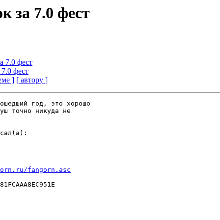
к за 7.0 фест
а 7.0 фест
 7.0 фест
еме ]
[ автору ]
ошедший год, это хорошо 

уш точно никуда не 

сал(a):

orn.ru/fangorn.asc
81FCAAA8EC951E
