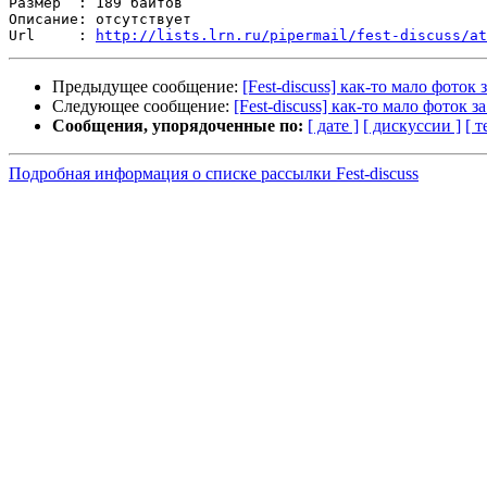
Размер  : 189 байтов

Описание: отсутствует

Url     : 
http://lists.lrn.ru/pipermail/fest-discuss/at
Предыдущее сообщение:
[Fest-discuss] как-то мало фоток з
Следующее сообщение:
[Fest-discuss] как-то мало фоток за
Сообщения, упорядоченные по:
[ дате ]
[ дискуссии ]
[ т
Подробная информация о списке рассылки Fest-discuss