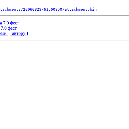
tachments/20060823/61b60350/attachment.bin
а 7.0 фест
 7.0 фест
еме ]
[ автору ]