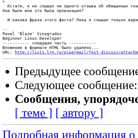
>
  Кстати, я не слышал ни одного отзыва об обещанных ска
Они были или это была провокация?

  И какова фраза этого феста? Пока я слышал только вари
-- 

Pavel 'Blaze' Vinogradov

Beginner Linux Developer

----------- следущая часть -----------

Вложение в формате HTML было удалено...

URL: 
http://lists.lrn.ru/pipermail/fest-discuss/attachm
Предыдущее сообщени
Следующее сообщение
Сообщения, упорядоч
[ теме ]
[ автору ]
Подробная информация о с