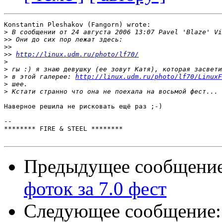
Konstantin Pleshakov (Fangorn) wrote:

>
>>
>>
>>
http://linux.udm.ru/photo/lf70/
>
>
>
 в этой галерее: 
http://linux.udm.ru/photo/lf70/LinuxF
>
>
Наверное решила не рисковать ещё раз ;-)

-- 

******** FIRE & STEEL ********

Предыдущее сообщени
фоток за 7.0 фест
Следующее сообщение