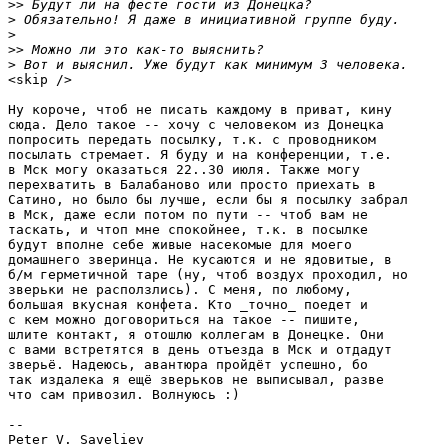
>>
>
>
>>
>
<skip /> 

Ну короче, чтоб не писать каждому в приват, кину

сюда. Дело такое -- хочу с человеком из Донецка

попросить передать посылку, т.к. с проводником

посылать стремает. Я буду и на конференции, т.е.

в Мск могу оказаться 22..30 июля. Также могу

перехватить в Балабаново или просто приехать в

Сатино, но было бы лучше, если бы я посылку забрал

в Мск, даже если потом по пути -- чтоб вам не

таскать, и чтоп мне спокойнее, т.к. в посылке

будут вполне себе живые насекомые для моего

домашнего зверинца. Не кусаются и не ядовитые, в

б/м герметичной таре (ну, чтоб воздух проходил, но

зверьки не расползлись). С меня, по любому,

большая вкусная конфета. Кто _точно_ поедет и

с кем можно договориться на такое -- пишите,

шлите контакт, я отошлю коллегам в Донецке. Они

с вами встретятся в день отъезда в Мск и отдадут

зверьё. Надеюсь, авантюра пройдёт успешно, бо

так издалека я ещё зверьков не выписывал, разве

что сам привозил. Волнуюсь :)

-- 
