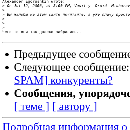
Alexander Egorushkin wrote:

>
>
>
>
>
>
Чего-то они так далеко забрались..

Предыдущее сообщени
Следующее сообщение
SPAM] конкуренты?
Сообщения, упорядоч
[ теме ]
[ автору ]
Подробная информация о с