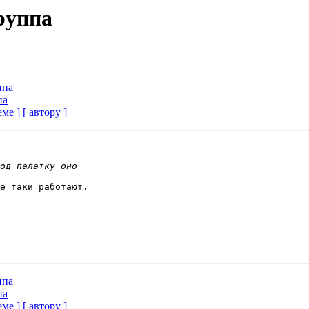
группа
ппа
па
еме ]
[ автору ]
е таки работают.

ппа
па
еме ]
[ автору ]