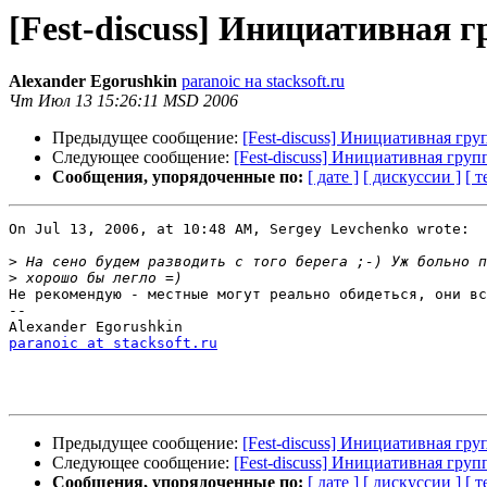
[Fest-discuss] Инициативная 
Alexander Egorushkin
paranoic на stacksoft.ru
Чт Июл 13 15:26:11 MSD 2006
Предыдущее сообщение:
[Fest-discuss] Инициативная гру
Следующее сообщение:
[Fest-discuss] Инициативная груп
Сообщения, упорядоченные по:
[ дате ]
[ дискуссии ]
[ т
On Jul 13, 2006, at 10:48 AM, Sergey Levchenko wrote:

>
>
Не рекомендую - местные могут реально обидеться, они вс
--

paranoic at stacksoft.ru
Предыдущее сообщение:
[Fest-discuss] Инициативная гру
Следующее сообщение:
[Fest-discuss] Инициативная груп
Сообщения, упорядоченные по:
[ дате ]
[ дискуссии ]
[ т