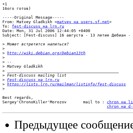
+1

16ого готов)

-----Original Message-----

From: Matvey Gladkikh <
matvey на users.sf.net
>

To: 
fest-discuss на lrn.ru
Date: Mon, 31 Jul 2006 12:44:05 +0400

Subject: [Fest-discuss] 16 августа - 13 летие Дебиан - 
>
>
>
http://wiki.debian.org/Debian13th
>
>
>
>
>
>
Fest-discuss на lrn.ru
>
https://lists.lrn.ru/mailman/listinfo/fest-discuss
>
Best regards,

Sergey'ChronoKiller'Morozov       mail to : 
chron на li
chron на d-
Предыдущее сообщени