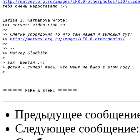
http://matvey.org.ru/images/LF8.0-otherphotos/LIO/slide

тебя очень недоставало :-\

Larisa I. Karmanova wrote:

>>>
>>
>>
>>
http://matvey.org.ru/images/LF8.0-otherphotos/
>>
>>
>>
>
>
>
>
-- 

******** FIRE & STEEL ********

Предыдущее сообщени
Следующее сообщение