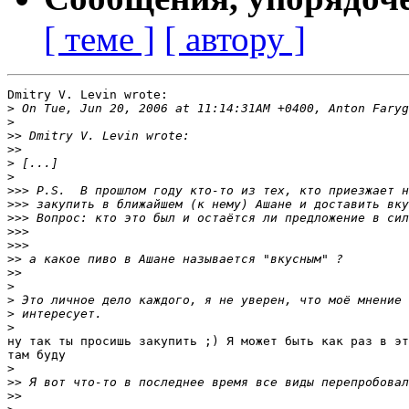
[ теме ]
[ автору ]
Dmitry V. Levin wrote:

>
>
>>
>>
>
>
>>>
>>>
>>>
>>>
>>>
>>
>>
>
>
>
>
ну так ты просишь закупить ;) Я может быть как раз в эт
там буду

>
>>
>>