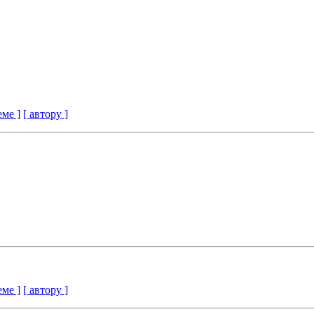
еме ]
[ автору ]
еме ]
[ автору ]