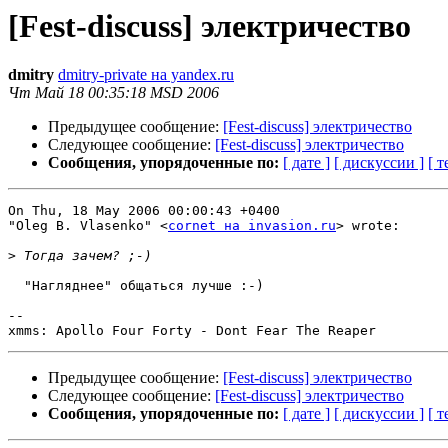
[Fest-discuss] электричество
dmitry
dmitry-private на yandex.ru
Чт Май 18 00:35:18 MSD 2006
Предыдущее сообщение:
[Fest-discuss] электричество
Следующее сообщение:
[Fest-discuss] электричество
Сообщения, упорядоченные по:
[ дате ]
[ дискуссии ]
[ т
On Thu, 18 May 2006 00:00:43 +0400

"Oleg B. Vlasenko" <
cornet на invasion.ru
> wrote:

>
  "Нагляднее" общаться лучше :-)

-- 

Предыдущее сообщение:
[Fest-discuss] электричество
Следующее сообщение:
[Fest-discuss] электричество
Сообщения, упорядоченные по:
[ дате ]
[ дискуссии ]
[ т