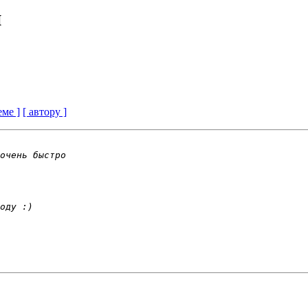
и
еме ]
[ автору ]