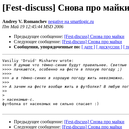
[Fest-discuss] Снова про майк
Andrey V. Romanchev
negative на smartlogic.ru
Пт Май 19 12:45:44 MSD 2006
Предыдущее сообщение:
[Fest-discuss] Снова про майки
Следующее сообщение:
[Fest-discuss] Снова про майки
Сообщения, упорядоченные по:
[ дате ]
[ дискуссии ]
[ т
Vasiliy 'Druid' Misharev wrote:

>>>>
>>>>
>>>>
>>>
>>>
>>
>>
>
>
футболка от насекомых не сильно спасает :)

Предыдущее сообщение:
[Fest-discuss] Снова про майки
Следующее сообщение:
[Fest-discuss] Снова про майки