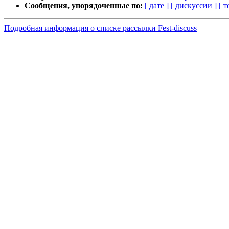
Сообщения, упорядоченные по:
[ дате ]
[ дискуссии ]
[ т
Подробная информация о списке рассылки Fest-discuss