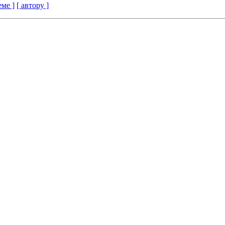
еме ]
[ автору ]