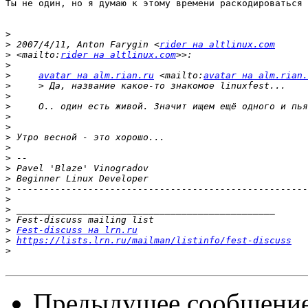
Ты не один, но я думаю к этому времени раскодироваться 
>
>
 2007/4/11, Anton Farygin <
rider на altlinux.com
>
 <mailto:
rider на altlinux.com
>
>
avatar на alm.rian.ru
 <mailto:
avatar на alm.rian.
>
>
>
>
>
>
>
>
>
>
>
>
>
>
>
Fest-discuss на lrn.ru
>
https://lists.lrn.ru/mailman/listinfo/fest-discuss
>
Предыдущее сообщени