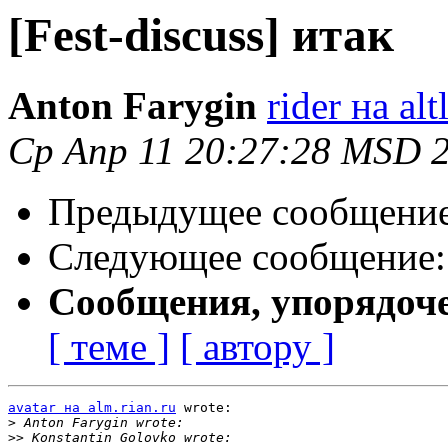
[Fest-discuss] итак
Anton Farygin
rider на al
Ср Апр 11 20:27:28 MSD 
Предыдущее сообщени
Следующее сообщение
Сообщения, упорядоч
[ теме ]
[ автору ]
avatar на alm.rian.ru
 wrote:

>
>>