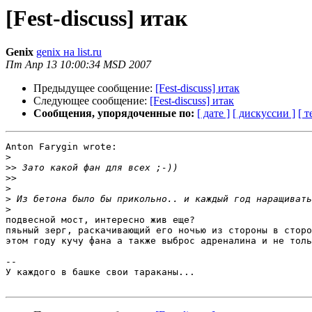
[Fest-discuss] итак
Genix
genix на list.ru
Пт Апр 13 10:00:34 MSD 2007
Предыдущее сообщение:
[Fest-discuss] итак
Следующее сообщение:
[Fest-discuss] итак
Сообщения, упорядоченные по:
[ дате ]
[ дискуссии ]
[ т
Anton Farygin wrote:

>
>>
>>
>
>
>
подвесной мост, интересно жив еще?

пяьный зерг, раскачивающий его ночью из стороны в сторо
этом году кучу фана а также выброс адреналина и не толь
-- 

У каждого в башке свои тараканы...
