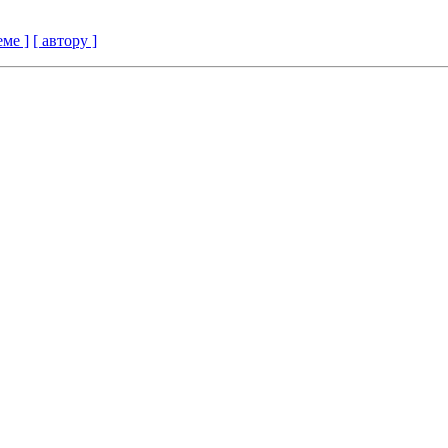
еме ]
[ автору ]