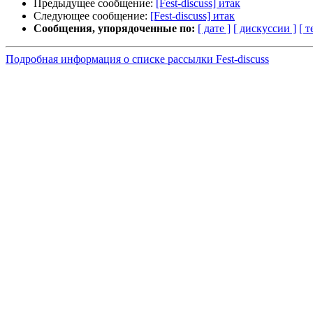
Предыдущее сообщение:
[Fest-discuss] итак
Следующее сообщение:
[Fest-discuss] итак
Сообщения, упорядоченные по:
[ дате ]
[ дискуссии ]
[ т
Подробная информация о списке рассылки Fest-discuss