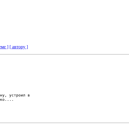
еме ]
[ автору ]
ну, устроил в 

ко....
