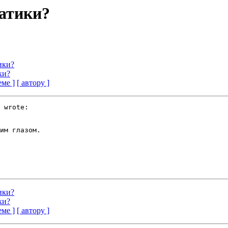
матики?
тики?
ки?
еме ]
[ автору ]
 wrote:

им глазом.

тики?
ки?
еме ]
[ автору ]