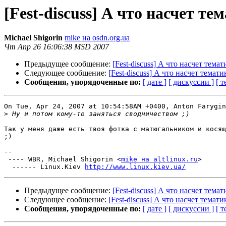
[Fest-discuss] А что насчет те
Michael Shigorin
mike на osdn.org.ua
Чт Апр 26 16:06:38 MSD 2007
Предыдущее сообщение:
[Fest-discuss] А что насчет тема
Следующее сообщение:
[Fest-discuss] А что насчет темати
Сообщения, упорядоченные по:
[ дате ]
[ дискуссии ]
[ т
On Tue, Apr 24, 2007 at 10:54:58AM +0400, Anton Farygin
>
Так у меня даже есть твоя фотка с матюгальником и косящ
;)

-- 

 ---- WBR, Michael Shigorin <
mike на altlinux.ru
>

  ------ Linux.Kiev 
http://www.linux.kiev.ua/
Предыдущее сообщение:
[Fest-discuss] А что насчет тема
Следующее сообщение:
[Fest-discuss] А что насчет темати
Сообщения, упорядоченные по:
[ дате ]
[ дискуссии ]
[ т