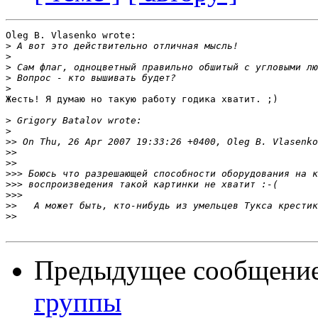
Oleg B. Vlasenko wrote:

>
>
>
>
>
Жесть! Я думаю но такую работу годика хватит. ;)

>
>
>>
>>
>>
>>>
>>>
>>>
>>
>>
Предыдущее сообщени
группы