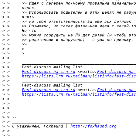
>
>
>
>
>
>
>
>
>
>
>
>
>
>
>
>
 >     
Fest-discuss на lrn.ru
 <mailto:
Fest-discuss на 
>
 >     
https://lists.lrn.ru/mailman/listinfo/fest-disc
>
>
>
 >     
Fest-discuss на lrn.ru
 <mailto:
Fest-discuss на 
>
 >     
https://lists.lrn.ru/mailman/listinfo/fest-disc
>
>
>
>
>
>
>
 > С уважением, Foxhaund.| 
http://foxhaund.org
>
>