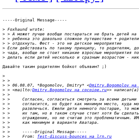
-----Original Message-----

>
>
>
>
>
>
>
Давайте таким родителям бойкот объявим? ;)

>
>
>
 > 06.08.07, *Bogomolov, Dmitry* <
Dmitry.Bogomolov на 
>
 > <mailto:
Dmitry.Bogomolov на cpcpipe.ru
>
>
>
>
>
>
>
>
>
>
 >     From: 
fest-discuss-bounces на lrn.ru