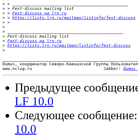
>
>
>
 > 
Fest-discuss на lrn.ru
>
 > 
https://lists.lrn.ru/mailman/listinfo/fest-discuss
>
>
>
>
>
Fest-discuss на lrn.ru
>
https://lists.lrn.ru/mailman/listinfo/fest-discuss
>
_______________________________________________________
Dumus, координатор Северо-Кавказской Группы Пользовател
www.nclug.ru                             Jabber: 
dumus 
Предыдущее сообщени
LF 10.0
Следующее сообщение
10.0