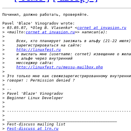
Починил, должно работать, проверяйте.

Pavel 'Blaze' Vinogradov wrote:

>
 03.05.07, *Oleg B. Vlasenko* <
cornet at invasion.ru
>
 <mailto:
cornet at invasion.ru
>
>
>
>
http://linuxfest.ru
>
>
>
>
http://linuxfest.ru/messu-mailbox.php
>
>
>
>
>
>
>
>
>
>
>
>
>
>
Fest-discuss at lrn.ru