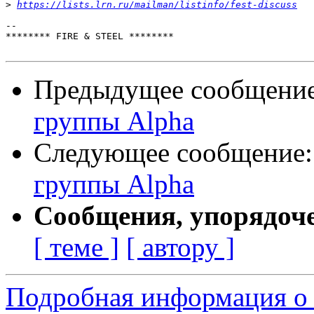
>
https://lists.lrn.ru/mailman/listinfo/fest-discuss
-- 

******** FIRE & STEEL ********

Предыдущее сообщени
группы Alpha
Следующее сообщение
группы Alpha
Сообщения, упорядоч
[ теме ]
[ автору ]
Подробная информация о с