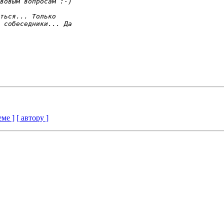
еме ]
[ автору ]