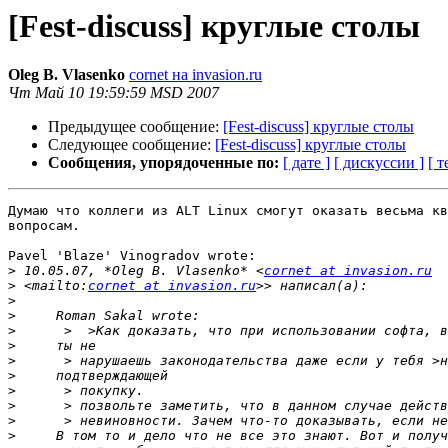
[Fest-discuss] круглые столы
Oleg B. Vlasenko
cornet на invasion.ru
Чт Май 10 19:59:59 MSD 2007
Предыдущее сообщение:
[Fest-discuss] круглые столы
Следующее сообщение:
[Fest-discuss] круглые столы
Сообщения, упорядоченные по:
[ дате ]
[ дискуссии ]
[ т
Думаю что коллеги из ALT Linux смогут оказать весьма кв
вопросам.

Pavel 'Blaze' Vinogradov wrote:

>
 10.05.07, *Oleg B. Vlasenko* <
cornet at invasion.ru
>
 <mailto:
cornet at invasion.ru
>
>
>
>
>
>
>
>
>
>