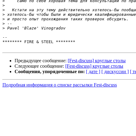
>
>
>
>
>
>
>
-- 

******** FIRE & STEEL ********

Предыдущее сообщение:
[Fest-discuss] круглые столы
Следующее сообщение:
[Fest-discuss] круглые столы
Сообщения, упорядоченные по:
[ дате ]
[ дискуссии ]
[ т
Подробная информация о списке рассылки Fest-discuss