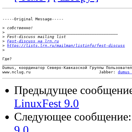
-----Original Message-----

>
>
>
>
Fest-discuss на lrn.ru
>
https://lists.lrn.ru/mailman/listinfo/fest-discuss
>
Где?

_______________________________________________________
Dumus, координатор Северо-Кавказской Группы Пользовател
www.nclug.ru                             Jabber: 
dumus 
Предыдущее сообщени
LinuxFest 9.0
Следующее сообщение
9.0