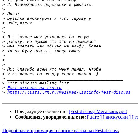
>
>
>
>
>
>
>
>
>
>
>
>
>
>
>
>
>
>
>
Fest-discuss на lrn.ru
>
https://lists.lrn.ru/mailman/listinfo/fest-discuss
Предыдущее сообщение:
[Fest-discuss] Мега конкурс!
Сообщения, упорядоченные по:
[ дате ]
[ дискуссии ]
[ т
Подробная информация о списке рассылки Fest-discuss