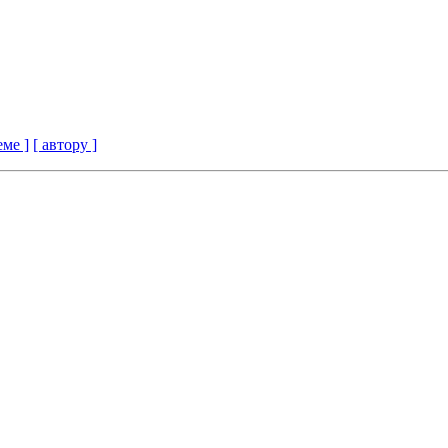
еме ]
[ автору ]