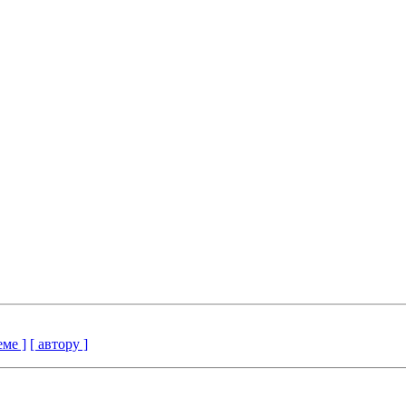
еме ]
[ автору ]