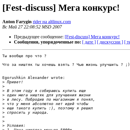
[Fest-discuss] Мега конкурс!
Anton Farygin
rider на altlinux.com
Вс Май 27 22:08:52 MSD 2007
Предыдущее сообщение:
[Fest-discuss] Мега конкурс!
Сообщения, упорядоченные по:
[ дате ]
[ дискуссии ]
[ т
Ты вообще про что ?

Что за ништяк ты хочешь взять ? Чью жизнь улучшить ? ;)

Egorushkin Alexander wrote:

>
>
>
>
>
>
>
>
>
>
>
>