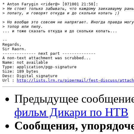
* Anton Farygin <rider@> [071001 21:50]:

>
>
>
>
... и тоже сказать откуда и до скольки копать...

-- 

Regards,

Sir Raorn.

-------------- next part --------------

A non-text attachment was scrubbed...

Name: not available

Type: application/pgp-signature

Size: 189 bytes

Desc: Digital signature

Url : 
http://lists.lrn.ru/pipermail/fest-discuss/attach
Предыдущее сообщени
фильм Дикари по НТВ
Сообщения, упорядоч