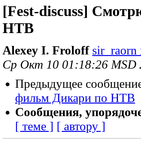
[Fest-discuss] Смот
НТВ
Alexey I. Froloff
sir_raorn
Ср Окт 10 01:18:26 MSD 
Предыдущее сообщени
фильм Дикари по НТВ
Сообщения, упорядоч
[ теме ]
[ автору ]