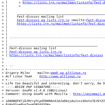
>
 |      > 
https://lists.lrn.ru/mailman/listinfo/fest-d
>
>
>
>
>
 |     
Fest-discuss на lists.lrn.ru
 <mailto:
Fest-discu
>
 |     
https://lists.lrn.ru/mailman/listinfo/fest-disc
>
>
>
>
>
>
>
>
 | 
Fest-discuss на lists.lrn.ru
>
 | 
https://lists.lrn.ru/mailman/listinfo/fest-discuss
>
>
>
>
>
 Grigory Milev    mailto:
week на altlinux.ru
>
 ALT Linux Team    
http://www.altlinux.ru
>
>
>
>
>
 Comment: Using GnuPG with Mozilla - 
http://enigmail.m
>
>
>