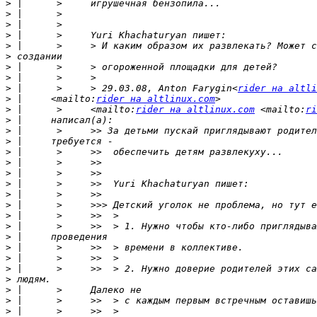
>
>
>
>
>
>
>
>
>
 |      >     > 29.03.08, Anton Farygin<
rider на altli
>
 |     <mailto:
rider на altlinux.com
>
 |      >     <mailto:
rider на altlinux.com
 <mailto:
ri
>
>
>
>
>
>
>
>
>
>
>
>
>
>
>
>
>
>
>