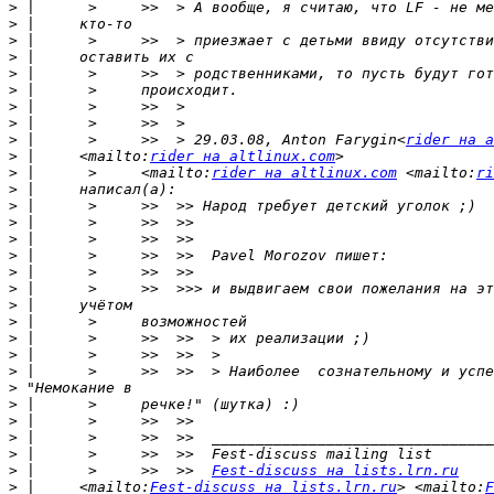
>
>
>
>
>
>
>
>
>
 |      >     >>  > 29.03.08, Anton Farygin<
rider на a
>
 |     <mailto:
rider на altlinux.com
>
 |      >     <mailto:
rider на altlinux.com
 <mailto:
ri
>
>
>
>
>
>
>
>
>
>
>
>
>
>
>
>
>
>
 |      >     >>  >>  
Fest-discuss на lists.lrn.ru
>
 |     <mailto:
Fest-discuss на lists.lrn.ru
> <mailto:
F