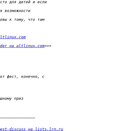
ltlinux.com
der на altlinux.com
est-discuss на lists.lrn.ru