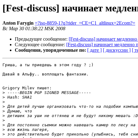
[Fest-discuss] начинает медле
Anton Farygin
=?iso-8859-1?q?rider_=CE=C1_altlinux=2Ecom?=
Вс Мар 30 01:38:22 MSK 2008
Предыдущее сообщение:
[Fest-discuss] начинает медленн
Следующее сообщение:
[Fest-discuss] начинает медленно
Сообщения, упорядоченные по:
[ дате ]
[ дискуссии ]
[ т
Гриша, а ты приедешь в этом году ? ;)

Давай в Альфу.. воплощать фантазии.

Grigory Milev пишет:

>
>
>
>
>
>
>
>
>
>