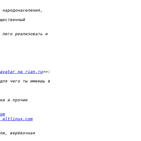
avatar на rian.ru
om
 altlinux.com