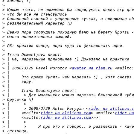
>
>
>
>
>
>
>
>
>
>
>
>
>
>
>
>
 | 2008/3/29 Pavel Morozov <
avatar на rian.ru
 <mailto:
>
>
>
>
>
>
>
>
>
 |      > 2008/3/29 Anton Farygin <
rider на altlinux.c
>
 |     <mailto:
rider на altlinux.com
> <mailto:
rider на
>
 |     <mailto:
rider на altlinux.com
>
>
>