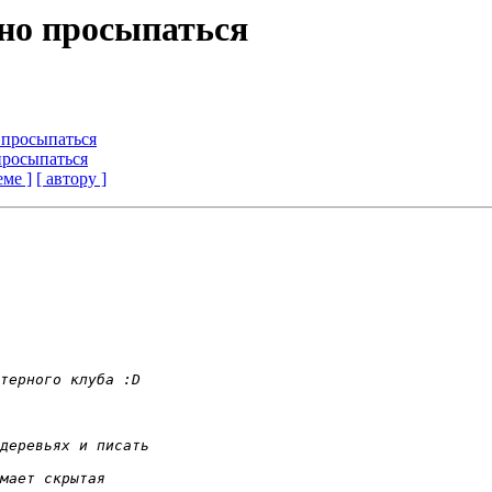
нно просыпаться
о просыпаться
 просыпаться
еме ]
[ автору ]