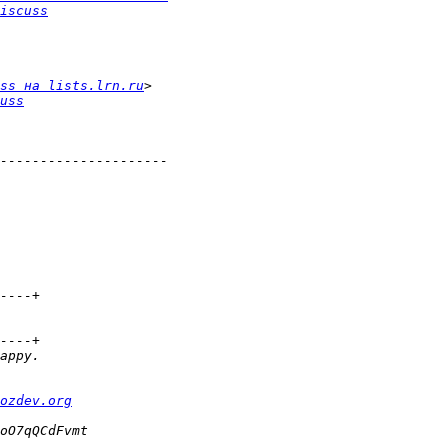
iscuss
ss на lists.lrn.ru
uss
ozdev.org