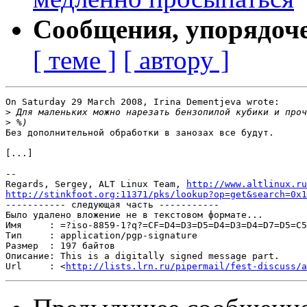
Сообщения, упорядоч
[ теме ]
[ автору ]
On Saturday 29 March 2008, Irina Dementjeva wrote:

>
>
Без дополнительной обработки в занозах все будут.

[...]

-- 

Regards, Sergey, ALT Linux Team, 
http://www.altlinux.ru
http://stinkfoot.org:11371/pks/lookup?op=get&search=0x1

----------- следующая часть -----------

Было удалено вложение не в текстовом формате...

Имя     : =?iso-8859-1?q?=CF=D4=D3=D5=D4=D3=D4=D7=D5=C5
Тип     : application/pgp-signature

Размер  : 197 байтов

Описание: This is a digitally signed message part.

Url     : <
http://lists.lrn.ru/pipermail/fest-discuss/a