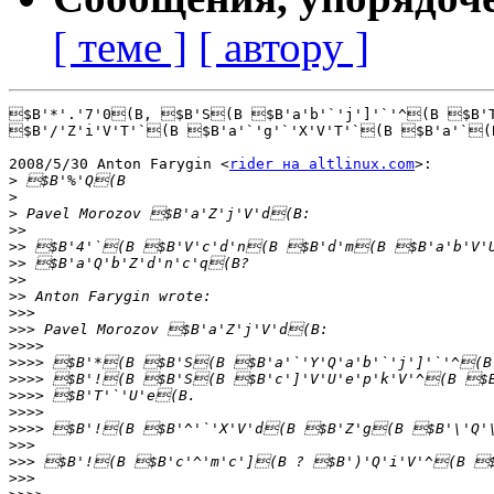
[ теме ]
[ автору ]
$B'*'.'7'0(B, $B'S(B $B'a'b'`'j']'`'^(B $B'T
$B'/'Z'i'V'T'`(B $B'a'`'g'`'X'V'T'`(B $B'a'`(
2008/5/30 Anton Farygin <
rider на altlinux.com
>:

>
>
>
>>
>>
>>
>>
>>
>>>
>>>
>>>>
>>>>
>>>>
>>>>
>>>>
>>>>
>>>
>>>
>>>