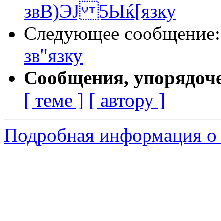
звВ)ЭЈ 5Ыќ[язку
Следующее сообщение
зв"язку
Сообщения, упорядоч
[ теме ]
[ автору ]
Подробная информация о с