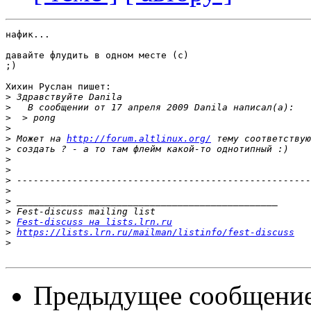
нафик...

давайте флудить в одном месте (с)

;)

Хихин Руслан пишет:

>
>
>
>
>
 Может на 
http://forum.altlinux.org/
>
>
>
>
>
>
>
>
Fest-discuss на lists.lrn.ru
>
https://lists.lrn.ru/mailman/listinfo/fest-discuss
>
Предыдущее сообщени