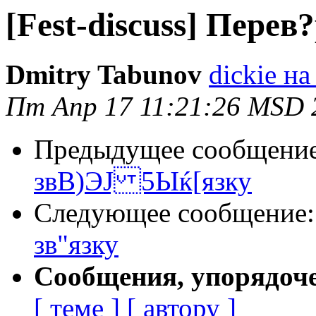
[Fest-discuss] Пер
Dmitry Tabunov
dickie на
Пт Апр 17 11:21:26 MSD 
Предыдущее сообщени
звВ)ЭЈ 5Ыќ[язку
Следующее сообщение
зв"язку
Сообщения, упорядоч
[ теме ]
[ автору ]