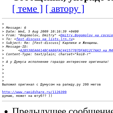
[ теме ]
[ автору ]
>
>
>
>
 From: "Bogomolov, Dmitry" <
Dmitry.Bogomolov на cpcpip
>
 To: <
fest-discuss на lists.lrn.ru
>
>
>
 	<
A2B538EA6614BC4A86FAC44157707DFA012C7AA3 на M4
>
>
>
>
>
>
>
>
Выложил оригинал с Думусом на рапиду.ру 200 мегов

http://www.rapidshare.ru/1126399
Предыдущее сообщени