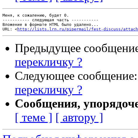
Меня, к сожалению, будет 0.

----------- следующая часть -----------

Вложение в формате HTML было удалено...

URL: <
http://lists.lrn.ru/pipermail/fest-discuss/attac
Предыдущее сообщени
перекличку ?
Следующее сообщение
перекличку ?
Сообщения, упорядоч
[ теме ]
[ автору ]