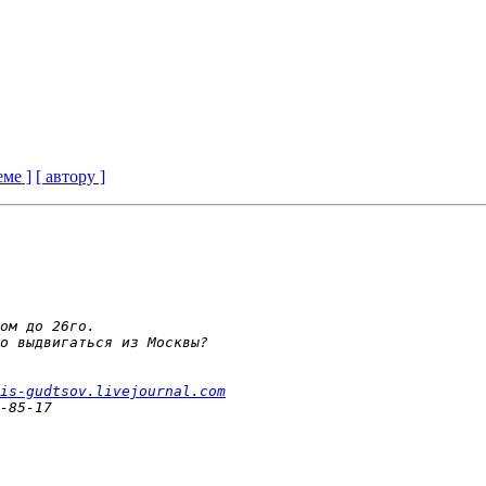
еме ]
[ автору ]
is-gudtsov.livejournal.com