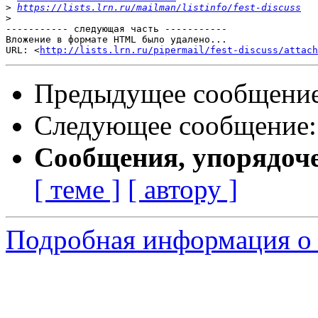
>
https://lists.lrn.ru/mailman/listinfo/fest-discuss
>
----------- следующая часть -----------

Вложение в формате HTML было удалено...

URL: <
http://lists.lrn.ru/pipermail/fest-discuss/attach
Предыдущее сообщени
Следующее сообщение
Сообщения, упорядоч
[ теме ]
[ автору ]
Подробная информация о с