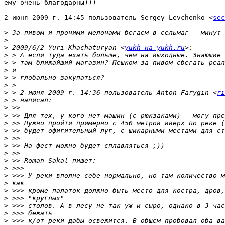
ему очень благодарны)))

2 июня 2009 г. 14:45 пользователь Sergey Levchenko <
sec
>
>
>
 2009/6/2 Yuri Khachaturyan <
yukh на yukh.ru
>
>
>
>
>
>
 > 2 июня 2009 г. 14:36 пользователь Anton Farygin <
ri
>
>
>
>
>
>
>
>
>
>
>
>
>
>
>
>
>