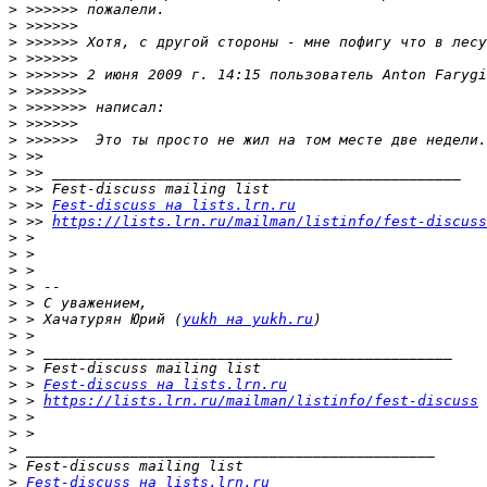
>
>
>
>
>
 >>>>>> 2 июня 2009 г. 14:15 пользователь Anton Farygi
>
>
>
>
>
>
>
>
 >> 
Fest-discuss на lists.lrn.ru
>
 >> 
https://lists.lrn.ru/mailman/listinfo/fest-discuss
>
>
>
>
>
>
 > Хачатурян Юрий (
yukh на yukh.ru
>
>
>
>
 > 
Fest-discuss на lists.lrn.ru
>
 > 
https://lists.lrn.ru/mailman/listinfo/fest-discuss
>
>
>
>
>
Fest-discuss на lists.lrn.ru