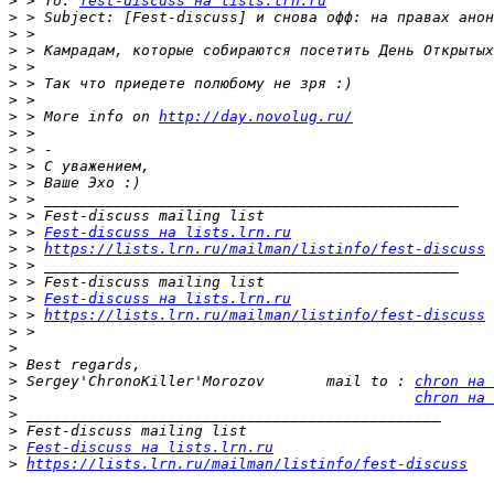
>
 > To: 
fest-discuss на lists.lrn.ru
>
>
>
>
>
>
>
 > More info on 
http://day.novolug.ru/
>
>
>
>
>
>
>
 > 
Fest-discuss на lists.lrn.ru
>
 > 
https://lists.lrn.ru/mailman/listinfo/fest-discuss
>
>
>
 > 
Fest-discuss на lists.lrn.ru
>
 > 
https://lists.lrn.ru/mailman/listinfo/fest-discuss
>
>
>
>
 Sergey'ChronoKiller'Morozov       mail to : 
chron на 
>
chron на 
>
>
>
Fest-discuss на lists.lrn.ru
>
https://lists.lrn.ru/mailman/listinfo/fest-discuss