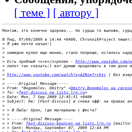
[ теме ]
[ автору ]
Монтаж, это конечно здорово... Но сурцы то выложи, сурц
В Пнд, 07/09/2009 в 14:44 +0400, ChronoikProject пишет:

>
>
>
>
>
 Есть пробный <s>к</s>ролик - 
http://www.youtube.com/w
>
>
>
http://www.youtube.com/watch?v=AZNzeTrchtc
>
>
>
 From: "Bogomolov, Dmitry" <
Dmitry.Bogomolov на cpcpip
>
 To: <
fest-discuss на lists.lrn.ru
>
>
>
>
>
>
>
 > From: 
fest-discuss-bounces на lists.lrn.ru
 [mailto:
>