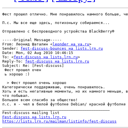
Фест прошел отлично. Мне понравилось намного больше, че
П.с. Мы все еще здесь, потихоньку собираемся...

Отправлено с беспроводного устройства BlackBerry®

-----Original Message-----

From: Леонид Шаталин <
leonder на ya.ru
>

Sender: 
fest-discuss-bounces на lists.lrn.ru
Date: Mon, 02 Aug 2010 10:46:15 

To: <
fest-discuss на lists.lrn.ru
>

Reply-To: 
fest-discuss на lists.lrn.ru
Subject: Re: [Fest-discuss]

 Фест прошел очен

 ь хорошо :)

  > Фест прошел очень хорошо

Категорически поддерживаю, очень понравилось.

Хоть и есть негативные моменты, но их намного меньше, в
что побывал.

Большое всем спасибо за общество!

п.с. я - чел в белой футболке Debian/ красной футболке 
_______________________________________________

Fest-discuss на lists.lrn.ru
https://lists.lrn.ru/mailman/listinfo/fest-discuss