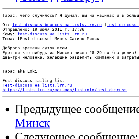
Тарас, чего случилось? Я думал, вы на машинах и в больш
________________________________________

От: 
fest-discuss-bounces на lists.lrn.ru
 [
fest-discuss-
Отправлено: 19 июля 2011 г. 17:36

Кому: 
fest-discuss на lists.lrn.ru
Тема: [Fest-discuss] Минск-Сатино-Минск

Доброго времени суток всем.

Едет ли кто-нибудь из Минска числа 28-29-го (на релиз) 
два-три человека, желающие разделить компанию и затраты
-------------------------

Тарас aka L0ki

_______________________________________________

Fest-discuss на lists.lrn.ru
https://lists.lrn.ru/mailman/listinfo/fest-discuss
Предыдущее сообщени
Минск
Следующее сообщение