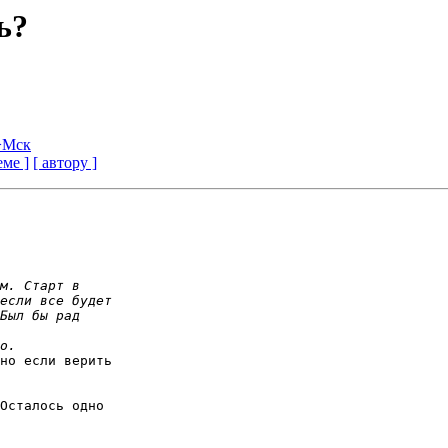
ь?
->Мск
еме ]
[ автору ]
но если верить

Осталось одно
