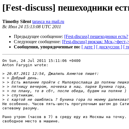
[Fest-discuss] пешеходники ест
Timothy Silent
tarasca на mail.ru
Вс Июл 24 15:13:08 UTC 2011
Предыдущее сообщение:
[Fest-discuss] пешеходники есть?
Следующее сообщение:
[Fest-discuss] рюкзак: Мск->фест
Сообщения, упорядоченные по:
[ дате ]
[ дискуссии ]
[ т
On Sun, 24 Jul 2011 15:11:06 +0400

Anton Farygin wrote:

>
>
>
>
>
>
>
Не особенно. Часов пять-шесть прогулочным шагом до Сати
сетевому разуму. 

Рано утром (часов в 7) в среду еду из Москвы на точку. 
свободное место в машине. 
