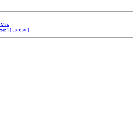
->Мск
еме ]
[ автору ]