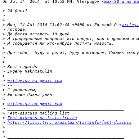
On Jul 14, 2014, at 10:52 PM, VTerpugov <
max-30ru на ma
>
>
>
>
 Mon, 14 Jul 2014 13:02:48 +0400 от Евгений Р <
willey.
>
>
>
>
>
>
>
>
>
>
>
>
willey.su на gmail.com
>
>
>
>
>
willey.su на gmail.com
>
>
>
Fest-discuss на lists.lrn.ru
>
https://lists.lrn.ru/mailman/listinfo/fest-discuss
>
>
>