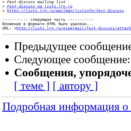
>
>
Fest-discuss на lists.lrn.ru
>
https://lists.lrn.ru/mailman/listinfo/fest-discuss
----------- следующая часть -----------

Вложение в формате HTML было удалено...

URL: <
http://lists.lrn.ru/pipermail/fest-discuss/attach
Предыдущее сообщени
Следующее сообщение
Сообщения, упорядоч
[ теме ]
[ автору ]
Подробная информация о с