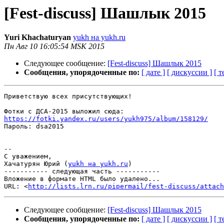
[Fest-discuss] Шашлык 2015
Yuri Khachaturyan
yukh на yukh.ru
Пн Авг 10 16:05:54 MSK 2015
Следующее сообщение:
[Fest-discuss] Шашлык 2015
Сообщения, упорядоченные по:
[ дате ]
[ дискуссии ]
[ т
Приветствую всех присутствующих!

https://fotki.yandex.ru/users/yukh975/album/158129/

Пароль: dsa2015

-- 

С уважением,

Хачатурян Юрий (
yukh на yukh.ru
)

----------- следующая часть -----------

Вложение в формате HTML было удалено...

URL: <
http://lists.lrn.ru/pipermail/fest-discuss/attac
Следующее сообщение:
[Fest-discuss] Шашлык 2015
Сообщения, упорядоченные по:
[ дате ]
[ дискуссии ]
[ т