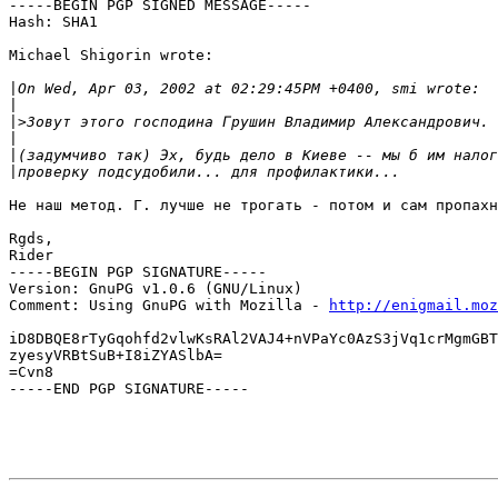
-----BEGIN PGP SIGNED MESSAGE-----

Hash: SHA1

Michael Shigorin wrote:

|
|
|>
|
|
|
Не наш метод. Г. лучше не трогать - потом и сам пропахн
Rgds,

Rider

-----BEGIN PGP SIGNATURE-----

Version: GnuPG v1.0.6 (GNU/Linux)

Comment: Using GnuPG with Mozilla - 
http://enigmail.moz
iD8DBQE8rTyGqohfd2vlwKsRAl2VAJ4+nVPaYc0AzS3jVq1crMgmGBT
zyesyVRBtSuB+I8iZYASlbA=

=Cvn8

-----END PGP SIGNATURE-----
