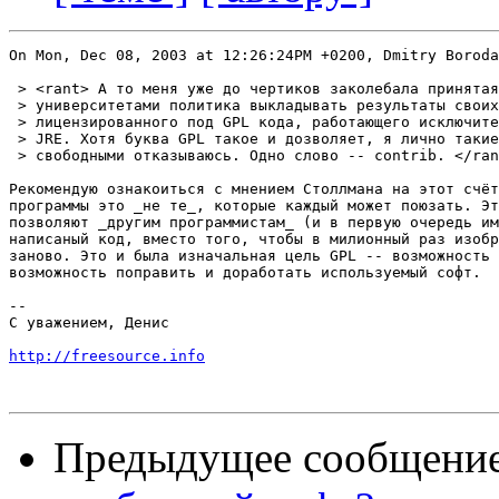
On Mon, Dec 08, 2003 at 12:26:24PM +0200, Dmitry Boroda
 > <rant> А то меня уже до чертиков заколебала принятая
 > университетами политика выкладывать результаты своих
 > лицензированного под GPL кода, работающего исключите
 > JRE. Хотя буква GPL такое и дозволяет, я лично такие
 > свободными отказываюсь. Одно слово -- contrib. </ran
Рекомендую ознакоиться с мнением Столлмана на этот счёт
программы это _не те_, которые каждый может поюзать. Эт
позволяют _другим программистам_ (и в первую очередь им
написаный код, вместо того, чтобы в милионный раз изобр
заново. Это и была изначальная цель GPL -- возможность 
возможность поправить и доработать используемый софт.

-- 

С уважением, Денис

http://freesource.info
Предыдущее сообщени