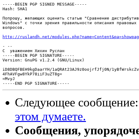
-----BEGIN PGP SIGNED MESSAGE-----

Hash: SHA1

Попрошу, желающих оценить статью "Сравнение дистрибутив
Windows" с точки зрения правильности описания правовых 
вопросов.

http://ruslandh.net/modules.php?name=Content&pa=showpag
- -- 

С  уважением Хихин Руслан

-----BEGIN PGP SIGNATURE-----

Version: GnuPG v1.2.4 (GNU/Linux)

iD8DBQFBEH9kgDaarYH/1aQRAt23AJ9z0oojrfJfj0N/1yBfWrskcZv
4FhAVFgw8YkP78iiF3uZT8g=

=MvyJ

Следующее сообщение
этом думаете.
Сообщения, упорядоч