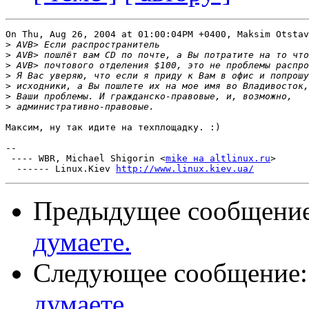
On Thu, Aug 26, 2004 at 01:00:04PM +0400, Maksim Otstav
>
>
>
>
>
>
>
Максим, ну так идите на техплощадку. :)

-- 

 ---- WBR, Michael Shigorin <
mike на altlinux.ru
>

  ------ Linux.Kiev 
http://www.linux.kiev.ua/
Предыдущее сообщени
думаете.
Следующее сообщение
думаете.