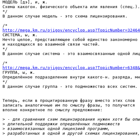

МОДЕЛЬ [дэ], и, ж.

Схема какогон. физического объекта или явления (спец.).

*/

В данном случае модель - это схема лицензирования.

http://mega.km.ru/ojigov/encyclop.asp?TopicNumber=32464

СИСТЕМА, ы, ж.

Нечто целое, представляющее собой единство закономерно 
и находящихся во взаимной связи частей.

*/

В данном случае система - это взаимосвязанные одной лиц
http://mega.km.ru/ojigov/encyclop.asp?TopicNumber=6348&

ГРУППА, ы, ж.

Определённое подразделение внутри какого-н. разряда, мн
*/

В данном случае группа - это подмножество всех систем.

Теперь, если в процитированную фразу вместо этих слов

записать аналогичные им по смыслу фразы, то получится

вполне конкретное по смыслу предложение:

>
>
>
>