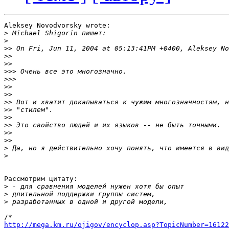
Aleksey Novodvorsky wrote:

>
>
>>
>>
>>
>>>
>>>
>>
>>
>>
>>
>>
>>
>>
>>
>
>
Рассмотрим цитату:

>
>
>
http://mega.km.ru/ojigov/encyclop.asp?TopicNumber=16122