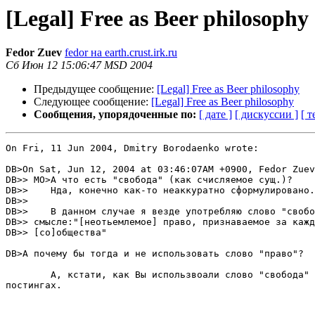
[Legal] Free as Beer philosophy
Fedor Zuev
fedor на earth.crust.irk.ru
Сб Июн 12 15:06:47 MSD 2004
Предыдущее сообщение:
[Legal] Free as Beer philosophy
Следующее сообщение:
[Legal] Free as Beer philosophy
Сообщения, упорядоченные по:
[ дате ]
[ дискуссии ]
[ т
On Fri, 11 Jun 2004, Dmitry Borodaenko wrote:

DB>On Sat, Jun 12, 2004 at 03:46:07AM +0900, Fedor Zuev
DB>> MO>А что есть "свобода" (как счисляемое сущ.)?

DB>> 	Нда, конечно как-то неаккуратно сформулировано.

DB>>

DB>> 	В данном случае я везде употребляю слово "свобода" в

DB>> смысле:"[неотьемлемое] право, признаваемое за кажд
DB>> [со]общества"

DB>А почему бы тогда и не использовать слово "право"?

	А, кстати, как Вы использвоали слово "свобода" в данных

постингах.
