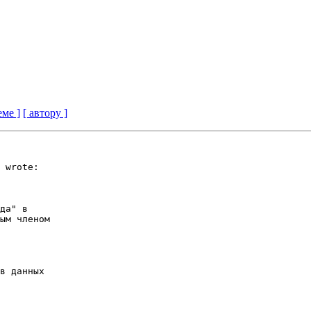
еме ]
[ автору ]
 wrote:

ым членом
