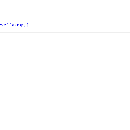
еме ]
[ автору ]