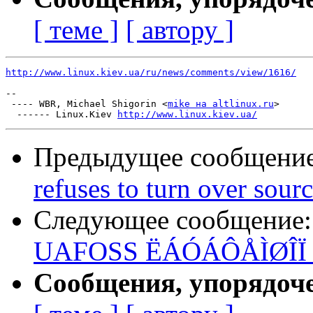
[ теме ]
[ автору ]
http://www.linux.kiev.ua/ru/news/comments/view/1616/
-- 

 ---- WBR, Michael Shigorin <
mike на altlinux.ru
>

  ------ Linux.Kiev 
http://www.linux.kiev.ua/
Предыдущее сообщени
refuses to turn over sour
Следующее сообщение
UAFOSS ËÁÓÁÔÅÌØÎÏ ÐÏ
Сообщения, упорядоч