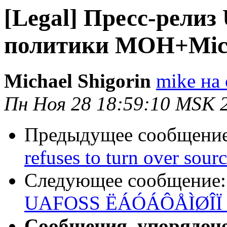
[Legal] Пресс-рели
политики МОН+Micr
Michael Shigorin
mike на 
Пн Ноя 28 18:59:10 MSK 
Предыдущее сообщени
refuses to turn over sour
Следующее сообщение
UAFOSS ËÁÓÁÔÅÌØÎÏ ÐÏ
Сообщения, упорядоч