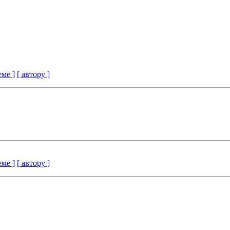
еме ]
[ автору ]
еме ]
[ автору ]